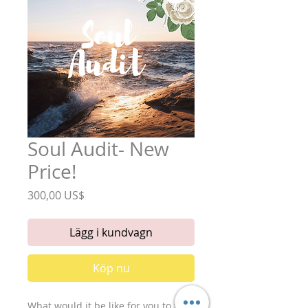
Soul Audit- New
Price!
Pris
300,00 US$
Lägg i kundvagn
Köp nu
What would it be like for you to face