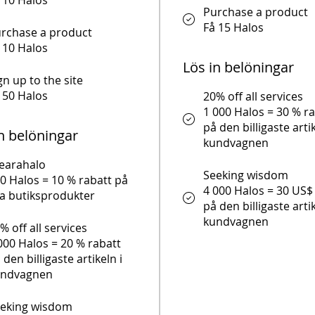
 10 Halos
Purchase a product
Få 15 Halos
rchase a product
 10 Halos
Lös in belöningar
gn up to the site
 50 Halos
20% off all services
1 000 Halos = 30 % r
på den billigaste artik
n belöningar
kundvagnen
earahalo
Seeking wisdom
0 Halos = 10 % rabatt på
4 000 Halos = 30 US$
la butiksprodukter
på den billigaste artik
kundvagnen
% off all services
000 Halos = 20 % rabatt
 den billigaste artikeln i
undvagnen
eking wisdom