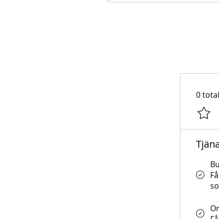
0 tota
Tjän
Bu
Få
s
Or