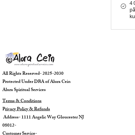
4 
på
k
All Rights Reserved- 2025-2030
Protected Under DBA of Alura Cein
Alura Spiritual Services
Terms & Conditions
P
rivacy Policy & Refunds
Address- 1111 Angelic Way Gloucester NJ
08012-
C
ustomer Service-