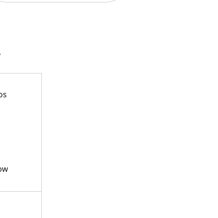
.
os
ow