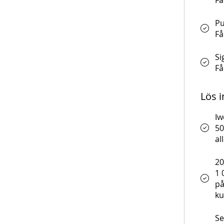
Få
Pu
Få
Si
Få
Lös i
Iw
50
al
20
1 
på
k
Se