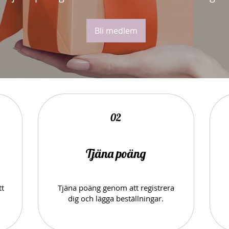
Bli medlem
02
Tjäna poäng
tt
Tjäna poäng genom att registrera
dig och lägga beställningar.