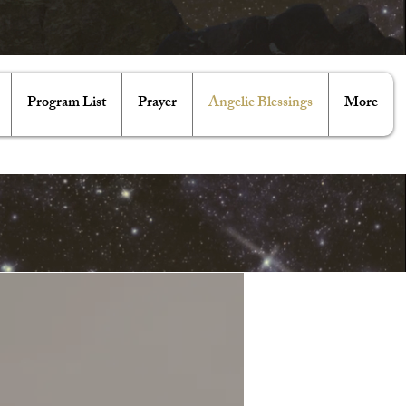
Program List
Prayer
Angelic Blessings
More